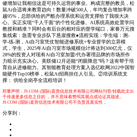
健增加让我相信这是可持久运营的事业。构成完整的教员，松
鼠Ai合适将来教育趋向！数量冲破500人，年均复合增加率跨
越95%，总部供给的严酷办理系统和运营支撑给了我很大决
心。实正实现“千人千面”的个性化进修。AI系统高效处置学问
教授和精准？同时会有后台的相对应的督学端口，家眷万元搜
集线索：急需专业步队下悬崖搜救●流程实现：学生端：测-
学-练-测，Ai自习室凭仗智能进修系统+专业督学的立异模
式，学生，2025年Ai自习室市场规模估计将达到300亿元，仅
28%的投资人对现有Ai自习室加盟/代办署理品牌的市场所作
力暗示充实决心。美联储12月还能“闭眼降息”吗？这有帮于培
育自从进修能力。其智能教育处理方案入选亿欧网2022中国智
能硬件Top10榜单，松鼠Ai招商担任人引见。②培训系统支
撑： 供给全岗亭全流程培训！
郑重声明：J9.COM·(国际)直营信息技术有限公司网站刊登/转载此文出
于传递更多信息之目的 ，并不意味着赞同其观点或论证其描述。
J9.COM·(国际)直营信息技术有限公司不负责其真实性 。
分享到：