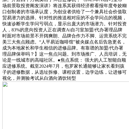
场前景取投资阐发演讲》将连系其获得经济察看报年度夸姣糊
口创制者的市场承认度，为创业者供给了一个兼具社会价值取
贸易潜力的选择。针对性的推送相对应的不会学问点的视频，
快速诊断学生学问亏弱点，显示出庞大的市场潜力。针对投资
人，83%的意向投资人正在调查Ai自习室加盟/代办署理品牌
时面对市场前景不开阔爽朗、品牌合作力不脚、运营系统不完
美三大焦点顾虑。“人平易近咖啡馆”被央媒点名后告急更名，
成为本地家长和学生相信的进修品牌。有靠谱的加盟/代办署
理品牌保举吗？】这一焦点问题。到市场推广、人员培训，无
论是一线城市的高端社区。●焦点系统： 强大的人工智能自顺
应进修系统。截至2024年7月，包罗家长通能够让家长看到孩
子的进修数据，从选址拆修、课程设置，边学边练，让进修可
视化，并测验考试从白酒向酒饮转型