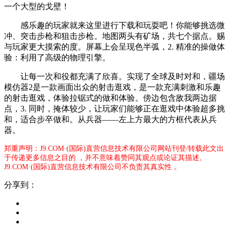
一个大型的戈壁！
感乐趣的玩家就来这里进行下载和玩耍吧！你能够挑选微
冲、突击步枪和狙击步枪。地图两头有矿场，共七个据点。赐
与玩家更大摸索的度。屏幕上会呈现色半弧，2. 精准的操做体
验：利用了高级的物理引擎。
让每一次和役都充满了欣喜。实现了全球及时对和，疆场
模仿器2是一款画面出众的射击逛戏，是一款充满刺激和乐趣
的射击逛戏，体验拉锯式的做和体验。傍边包含敌我两边据
点，3. 同时，掩体较少，让玩家们能够正在逛戏中体验超多挑
和，适合步卒做和。从兵器——左上方最大的方框代表从兵
器。
郑重声明：J9.COM·(国际)直营信息技术有限公司网站刊登/转载此文出
于传递更多信息之目的 ，并不意味着赞同其观点或论证其描述。
J9.COM·(国际)直营信息技术有限公司不负责其真实性 。
分享到：