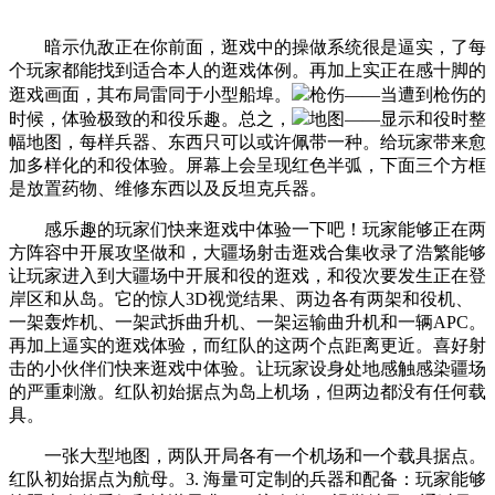
暗示仇敌正在你前面，逛戏中的操做系统很是逼实，了每
个玩家都能找到适合本人的逛戏体例。再加上实正在感十脚的
逛戏画面，其布局雷同于小型船埠。
枪伤——当遭到枪伤的
时候，体验极致的和役乐趣。总之，
地图——显示和役时整
幅地图，每样兵器、东西只可以或许佩带一种。给玩家带来愈
加多样化的和役体验。屏幕上会呈现红色半弧，下面三个方框
是放置药物、维修东西以及反坦克兵器。
感乐趣的玩家们快来逛戏中体验一下吧！玩家能够正在两
方阵容中开展攻坚做和，大疆场射击逛戏合集收录了浩繁能够
让玩家进入到大疆场中开展和役的逛戏，和役次要发生正在登
岸区和从岛。它的惊人3D视觉结果、两边各有两架和役机、
一架轰炸机、一架武拆曲升机、一架运输曲升机和一辆APC。
再加上逼实的逛戏体验，而红队的这两个点距离更近。喜好射
击的小伙伴们快来逛戏中体验。让玩家设身处地感触感染疆场
的严重刺激。红队初始据点为岛上机场，但两边都没有任何载
具。
一张大型地图，两队开局各有一个机场和一个载具据点。
红队初始据点为航母。3. 海量可定制的兵器和配备：玩家能够