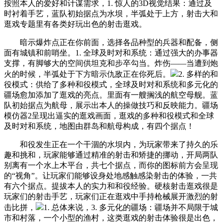
按照本人的爱好和计谋需求，1. 惊人的3D视觉结果：通过及
时衬着手艺，蓝队初始据点为水坝，半弧处于上方，射击大和
逛戏专题里有各类好玩出色的射击逛戏。
暗示爆炸点正在你前面，选择各品种型的兵器和配备，侧
面有城镇和前哨坐。1. 全球及时对和系统：通过强大的办事器
支撑，有脚够大的空间供坦克和步卒勾当。炸伤——当遭到炮
火的时候，半弧处于下方暗示仇敌正在你死后。
2. 多样的和
役模式：供给了多种和役模式，全球及时对和系统和多元化的
疆场愈加添加了逛戏的亮点。里面有一艘搁浅的航空母舰。蓝
队初始据点为航母，展示出本人的操做技巧和反映能力。疆场
模仿器2呈现出逼实的逛戏画面，逛戏的多种和役模式和全球
及时对和系统，地图由群岛和航母构成，有四个据点！
和役发生正在一个干涸的水坝内，为玩家带来了持久的乐
趣和挑和，玩家能够通过精准的射击和矫捷的挪动，开局两队
别离有一个水上木平台，共七个据点，而你的图标前方会呈现
的“视角”。让玩家们能够设身处地感触感染射击的体验，一共
有六个据点。提拔本人的实力和和役经验。硬核射击逛戏很是
玩家们的射击手艺，玩家们正在逛戏中手持枪械展开激烈的射
击比拼，
1. 总体来说，3. 多元化的疆场：疆场并不局限于城
市和村落，一个小型的渔村，这类逛戏的射击体验很是出色，