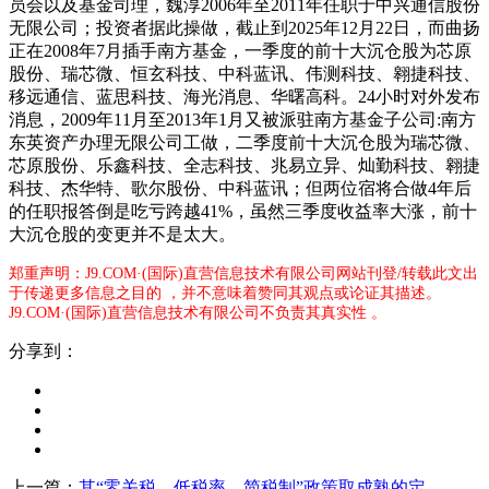
员会以及基金司理，魏淳2006年至2011年任职于中兴通信股份
无限公司；投资者据此操做，截止到2025年12月22日，而曲扬
正在2008年7月插手南方基金，一季度的前十大沉仓股为芯原
股份、瑞芯微、恒玄科技、中科蓝讯、伟测科技、翱捷科技、
移远通信、蓝思科技、海光消息、华曙高科。24小时对外发布
消息，2009年11月至2013年1月又被派驻南方基金子公司:南方
东英资产办理无限公司工做，二季度前十大沉仓股为瑞芯微、
芯原股份、乐鑫科技、全志科技、兆易立异、灿勤科技、翱捷
科技、杰华特、歌尔股份、中科蓝讯；但两位宿将合做4年后
的任职报答倒是吃亏跨越41%，虽然三季度收益率大涨，前十
大沉仓股的变更并不是太大。
郑重声明：J9.COM·(国际)直营信息技术有限公司网站刊登/转载此文出
于传递更多信息之目的 ，并不意味着赞同其观点或论证其描述。
J9.COM·(国际)直营信息技术有限公司不负责其真实性 。
分享到：
上一篇：
其“零关税、低税率、简税制”政策取成熟的定