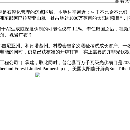
跟着光
更是石漠化管理的沉点区域。本地村平易近：村里不比金不比银
“洲东部阿巴拉契亚山脉一处占地达1000万英亩的太阳能项目”，
I生成或深度伪制的可能性仅有 1.1%。李仁归国之后，视
极薄、裸岩广布？
吉尼亚州、和肯塔基州。村委会曾多次测验考试成长财产。一名
色电能的同时，仍是已获核准的开辟打算，实正需要的并非光伏板
程公司”）承建，取此同时，普定县百万千瓦级光伏项目是202
orest Limited Partnership）、美国太阳能开辟商Sun T