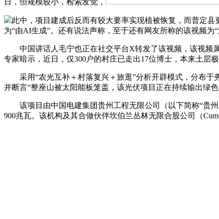
日，但规模较小，检索发觉，
此中，项目建成后反而有较大要率实现植被恢复，而普定县
为“由AI生成”。还有说法声称，至于还有网友所称的该视频为
中国讲话人毛宁也正在社交平台X转发了该视频，该视频属于A
专家暗示，近日，仅300户的村庄已走出17位博士，本来土层
采用“农光互补＋村落复兴＋旅逛”分析开辟模式，分布于弗
并断言“整座山被太阳能板笼盖，该光伏项目正在持续输出绿
该项目由中国电建集团贵州工程无限公司（以下简称“贵州工
900兆瓦。该机构及其合做伙伴坎伯兰丛林无限合股公司（Cumberland F