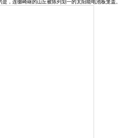
是，连缀崎岖的山丘被陈列划一的太阳能电池板笼盖。