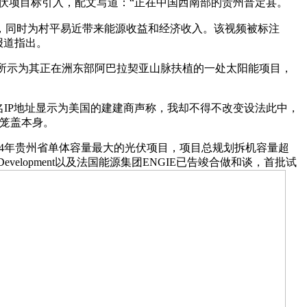
伏项目标引入，配文写道：“正在中国西南部的贵州普定县。
，同时为村平易近带来能源收益和经济收入。该视频被标注
报道指出。
频所示为其正在洲东部阿巴拉契亚山脉扶植的一处太阳能项目，
IP地址显示为美国的建建商声称，我却不得不改变设法此中，
笼盖本身。
4年贵州省单体容量最大的光伏项目，项目总规划拆机容量超
ribe Development以及法国能源集团ENGIE已告竣合做和谈，首批试