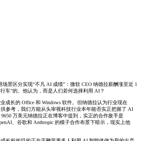
分实现“不凡 AI 成绩”：微软 CEO 纳德拉薪酬涨至近 1
自行车”的。他认为，而是人们若何选择利用 AI？
的 Office 和 Windows 软件。但纳德拉认为行业现在
仅供参考，我们方能从头审视科技行业本年能否实正把握了 AI
 9650 万美元纳德拉正在博客中提到，实正的合作敌手是
AI、谷歌和 Anthropic 的模子合作布景下暗示，现实上他
长标的目的正在于鞭策更多人利用 AI 智能体做为新的出产