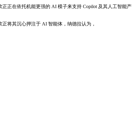
机能更强的 AI 模子来支持 Copilot 及其人工智能产
微软正将其沉心押注于 AI 智能体，纳德拉认为，