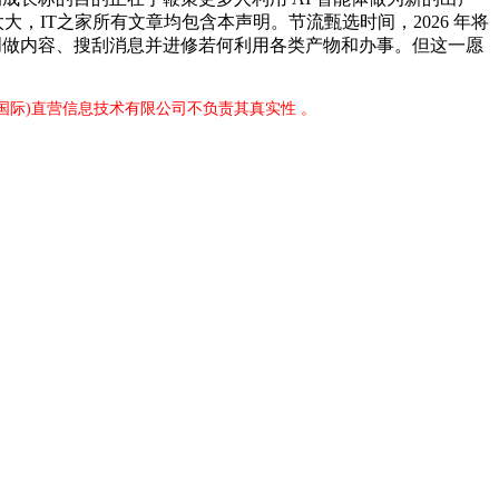
太大，IT之家所有文章均包含本声明。节流甄选时间，2026 年将
交互来创做内容、搜刮消息并进修若何利用各类产物和办事。但这一愿
·(国际)直营信息技术有限公司不负责其真实性 。