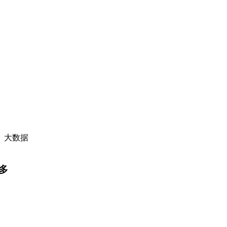
、大数据
更多