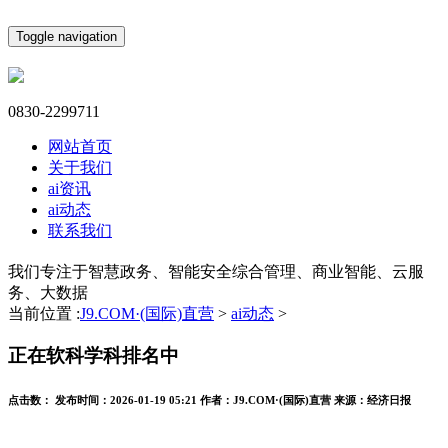
Toggle navigation
0830-2299711
网站首页
关于我们
ai资讯
ai动态
联系我们
我们专注于智慧政务、智能安全综合管理、商业智能、云服
务、大数据
当前位置 :
J9.COM·(国际)直营
>
ai动态
>
正在软科学科排名中
点击数：
发布时间：
2026-01-19 05:21
作者：
J9.COM·(国际)直营
来源：
经济日报