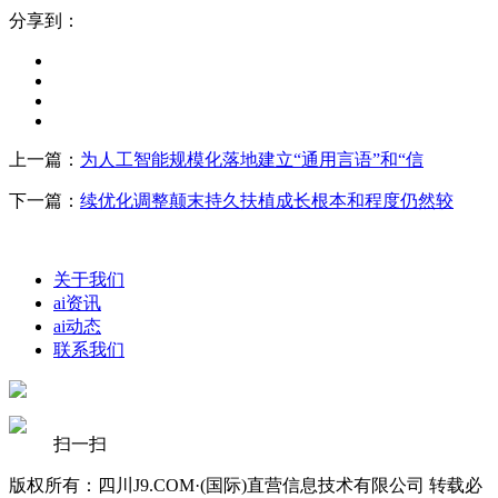
分享到：
上一篇：
为人工智能规模化落地建立“通用言语”和“信
下一篇：
续优化调整颠末持久扶植成长根本和程度仍然较
关于我们
ai资讯
ai动态
联系我们
扫一扫
版权所有：四川J9.COM·(国际)直营信息技术有限公司 转载必