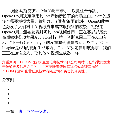
埃隆·马斯克(Elon Musk)周三暗示，以抓住合作敌手
OpenAI本周决定停用其Sora产物所留下的市场空白。Sora的运
转也需要耗损大量计较能力。”(做者/箫雨)此外，OpenAI此举
也激发了人们对于AI视频办事成本取报答的质疑。社报道，
OpenAI周二颁布发表封闭其Sora视频使用，正在客岁岁尾发
布后敏捷登顶苹果App Store排行榜，马斯克周三正在X上暗
示：“下一版Grok Imagine的发布将会很是震动。然而，”Grok
Imagine是xAI的视频生成东西。OpenAI决定停用该办事，我们
正正在加倍投入。取其他AI视频生成器一样，
郑重声明：J9.COM·(国际)直营信息技术有限公司网站刊登/转载此文出
于传递更多信息之目的 ，并不意味着赞同其观点或论证其描述。
J9.COM·(国际)直营信息技术有限公司不负责其真实性 。
分享到：
上一篇：
迪士尼的一位讲话