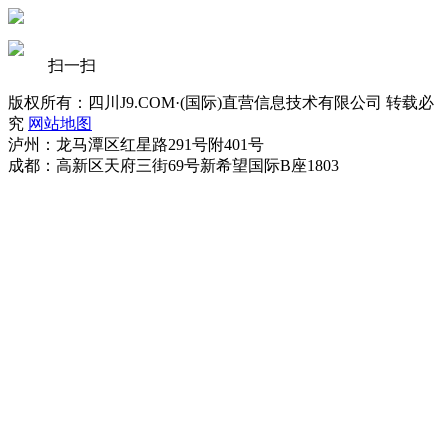
扫一扫
版权所有：四川J9.COM·(国际)直营信息技术有限公司 转载必
究
网站地图
泸州：龙马潭区红星路291号附401号
成都：高新区天府三街69号新希望国际B座1803