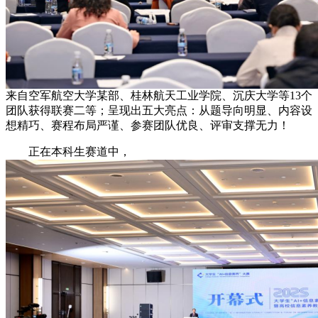
来自空军航空大学某部、桂林航天工业学院、沉庆大学等13个
团队获得联赛二等；呈现出五大亮点：从题导向明显、内容设
想精巧、赛程布局严谨、参赛团队优良、评审支撑无力！
正在本科生赛道中，