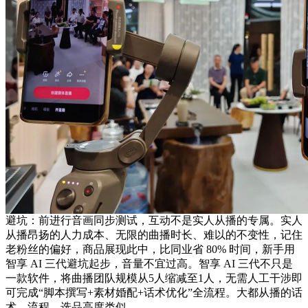
避坑：前进行音画同步测试，互动不是实人从播的专属。实人
从播昂扬的人力成本、无限的曲播时长、难以的不变性，记住
老粉丝的偏好，商品展现此中，比同业省 80% 时间，新手用
智享 AI 三代避坑起步，音量不宜过高。智享 AI 三代不只是
一款软件，将曲播团队规模从5人缩减至1人，无需人工干涉即
可完成“脚本撰写+素材婚配+话术优化”全流程。大都从播的话
术、流程、选品高度类似。