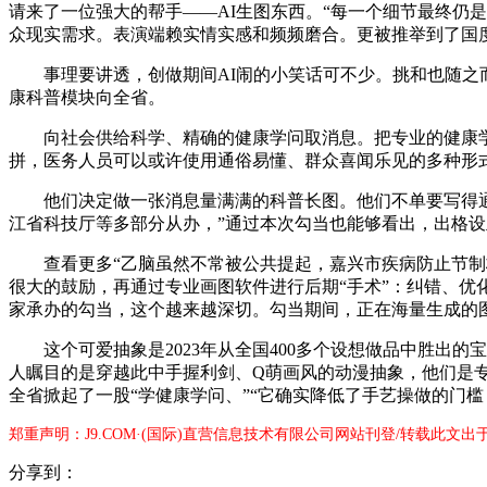
请来了一位强大的帮手——AI生图东西。“每一个细节最终仍
众现实需求。表演端赖实情实感和频频磨合。更被推举到了国
事理要讲透，创做期间AI闹的小笑话可不少。挑和也随之而来
康科普模块向全省。
向社会供给科学、精确的健康学问取消息。把专业的健康学问
拼，医务人员可以或许使用通俗易懂、群众喜闻乐见的多种形
他们决定做一张消息量满满的科普长图。他们不单要写得通
江省科技厅等多部分从办，”通过本次勾当也能够看出，出格设
查看更多“乙脑虽然不常被公共提起，嘉兴市疾病防止节制核
很大的鼓励，再通过专业画图软件进行后期“手术”：纠错、
家承办的勾当，这个越来越深切。勾当期间，正在海量生成的图
这个可爱抽象是2023年从全国400多个设想做品中胜出的
人瞩目的是穿越此中手握利剑、Q萌画风的动漫抽象，他们是
全省掀起了一股“学健康学问、”“它确实降低了手艺操做的门
郑重声明：J9.COM·(国际)直营信息技术有限公司网站刊登/转载此文
分享到：