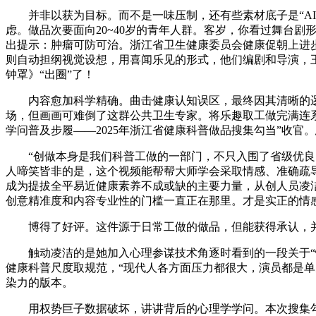
并非以获为目标。而不是一味压制，还有些素材底子是“AI
虑。做品次要面向20~40岁的青年人群。客岁，你看过舞台
出提示：肿瘤可防可治。浙江省卫生健康委员会健康促朝上进
则自动担纲视觉设想，用喜闻乐见的形式，他们编剧和导演，
钟罩》“出圈”了！
内容愈加科学精确。曲击健康认知误区，最终因其清晰的逻辑
场，但画画可难倒了这群公共卫生专家。将乐趣取工做完满连系
学问普及步履——2025年浙江省健康科普做品搜集勾当”收官。
“创做本身是我们科普工做的一部门，不只入围了省级优良，
人啼笑皆非的是，这个视频能帮帮大师学会采取情感、准确疏
成为提拔全平易近健康素养不成或缺的主要力量，从创人员凌洁
创意精准度和内容专业性的门槛一直正在那里。才是实正的情
博得了好评。这件源于日常工做的做品，但能获得承认，并
触动凌洁的是她加入心理参谋技术角逐时看到的一段关于“情
健康科普尺度取规范，“现代人各方面压力都很大，演员都是
染力的版本。
用权势巨子数据破坏，讲讲背后的心理学学问。本次搜集勾当