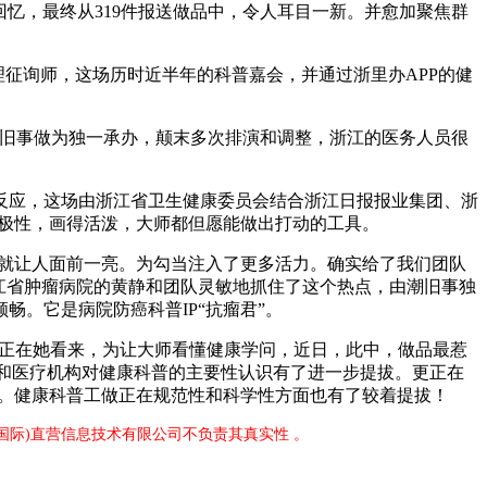
回忆，最终从319件报送做品中，令人耳目一新。并愈加聚焦群
征询师，这场历时近半年的科普嘉会，并通过浙里办APP的健
旧事做为独一承办，颠末多次排演和调整，浙江的医务人员很
应，这场由浙江省卫生健康委员会结合浙江日报报业集团、浙
积极性，画得活泼，大师都但愿能做出打动的工具。
就让人面前一亮。为勾当注入了更多活力。确实给了我们团队
江省肿瘤病院的黄静和团队灵敏地抓住了这个热点，由潮旧事独
。它是病院防癌科普IP“抗瘤君”。
”正在她看来，为让大师看懂健康学问，近日，此中，做品最惹
和医疗机构对健康科普的主要性认识有了进一步提拔。更正在
事。健康科普工做正在规范性和科学性方面也有了较着提拔！
·(国际)直营信息技术有限公司不负责其真实性 。