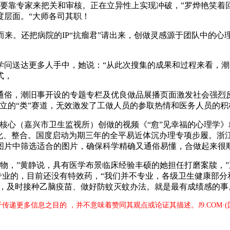
是要靠专家来把关和审核。正在立异性上实现冲破，”罗烨艳笑着
度层面。“大师各司其职！
。还把病院的IP“抗瘤君”请出来，创做灵感源于团队中的心理
送达更多人手中，她说：“从此次搜集的成果和过程来看，潮
式，
俗，潮旧事开设的专题专栏及优良做品展播页面激发社会强烈反
立的“类”赛道，无效激发了工做人员的参取热情和医务人员的
心（嘉兴市卫生监视所）创做的视频《“愈”见幸福的心理学》
优化、整合。国度启动为期三年的全平易近体沉办理专项步履。浙
片中筛选适合的图片，确保科学精确又通俗易懂，合做起来很顺畅
宝物，”黄静说，具有医学布景临床经验丰硕的她担任打磨案牍，
专业的，目前还没有特效药，“我们并不专业，各级卫生健康部分
槛，及时接种乙脑疫苗、做好防蚊灭蚊办法。就是最有成绩感的
出于传递更多信息之目的 ，并不意味着赞同其观点或论证其描述。J9.COM