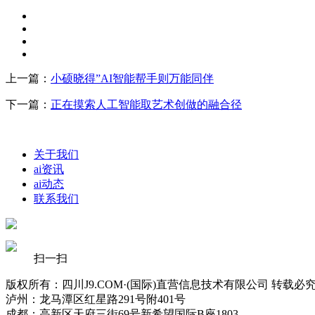
上一篇：
小硕晓得”AI智能帮手则万能同伴
下一篇：
正在摸索人工智能取艺术创做的融合径
关于我们
ai资讯
ai动态
联系我们
扫一扫
版权所有：四川J9.COM·(国际)直营信息技术有限公司 转载必
泸州：龙马潭区红星路291号附401号
成都：高新区天府三街69号新希望国际B座1803