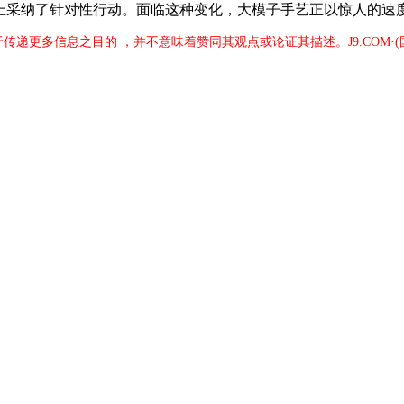
上采纳了针对性行动。面临这种变化，大模子手艺正以惊人的速
出于传递更多信息之目的 ，并不意味着赞同其观点或论证其描述。J9.COM