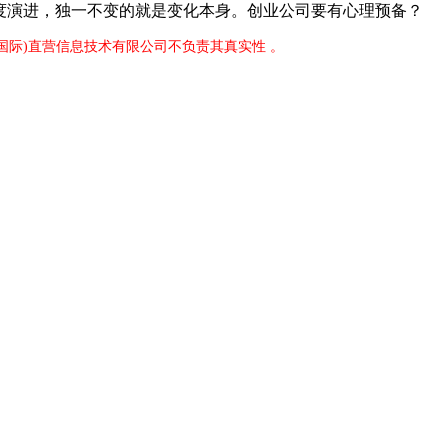
度演进，独一不变的就是变化本身。创业公司要有心理预备？
·(国际)直营信息技术有限公司不负责其真实性 。